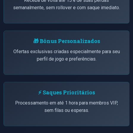
Receba de volta até 15% de suas perdas
semanalmente, sem rollover e com saque imediato.
🎁 Bônus Personalizados
Ofertas exclusivas criadas especialmente para seu
perfil de jogo e preferências.
⚡ Saques Prioritários
Processamento em até 1 hora para membros VIP,
sem filas ou esperas.