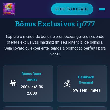
REGISTRAR GRÁTIS
Bônus Exclusivos ip777
Explore o mundo de bônus e promoções generosas onde
ofertas exclusivas maximizam seu potencial de ganhos.
Seja novato ou experiente, temos a promoção perfeita para
você!
Bônus Boas-
Cashback
vindas
🎁
💰
Semanal
200% até R$
15% sem limites
2.000