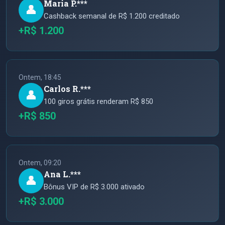
Maria P.***
👤
Cashback semanal de R$ 1.200 creditado
+R$ 1.200
Ontem, 18:45
Carlos R.***
👤
100 giros grátis renderam R$ 850
+R$ 850
Ontem, 09:20
Ana L.***
👤
Bônus VIP de R$ 3.000 ativado
+R$ 3.000