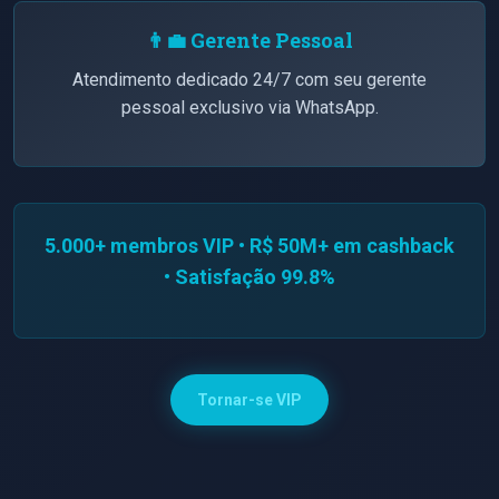
👨‍💼 Gerente Pessoal
Atendimento dedicado 24/7 com seu gerente
pessoal exclusivo via WhatsApp.
5.000+ membros VIP
•
R$ 50M+ em cashback
•
Satisfação 99.8%
Tornar-se VIP